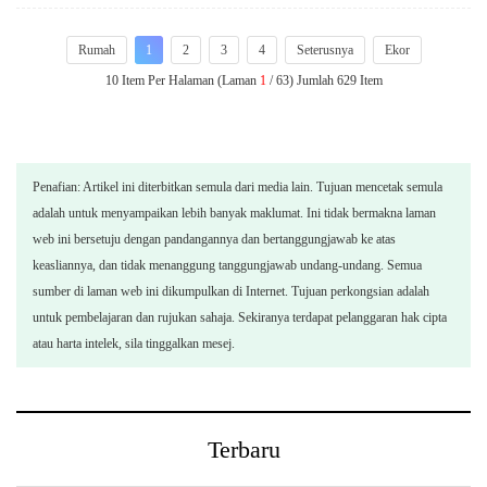
Rumah
1
2
3
4
Seterusnya
Ekor
10 Item Per Halaman (Laman
1
/ 63) Jumlah 629 Item
Penafian: Artikel ini diterbitkan semula dari media lain. Tujuan mencetak semula
adalah untuk menyampaikan lebih banyak maklumat. Ini tidak bermakna laman
web ini bersetuju dengan pandangannya dan bertanggungjawab ke atas
keasliannya, dan tidak menanggung tanggungjawab undang-undang. Semua
sumber di laman web ini dikumpulkan di Internet. Tujuan perkongsian adalah
untuk pembelajaran dan rujukan sahaja. Sekiranya terdapat pelanggaran hak cipta
atau harta intelek, sila tinggalkan mesej.
Terbaru