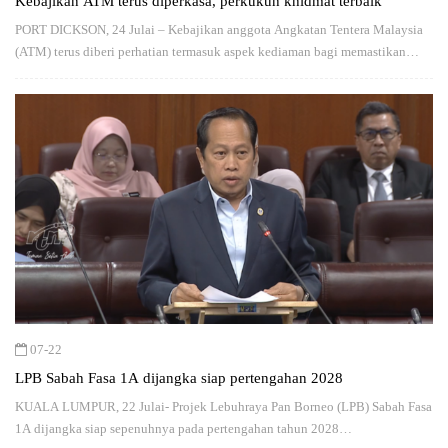
Kebajikan ATM terus diperkasa, perkukuh khidmat terbaik
PORT DICKSON, 24 Julai – Kebajikan anggota Angkatan Tentera Malaysia
(ATM) terus diberi perhatian termasuk aspek kediaman bagi memastikan
warga pertahanan dan…
07-22
LPB Sabah Fasa 1A dijangka siap pertengahan 2028
KUALA LUMPUR, 22 Julai- Projek Lebuhraya Pan Borneo (LPB) Sabah Fasa
1A dijangka siap sepenuhnya pada pertengahan tahun 2028…