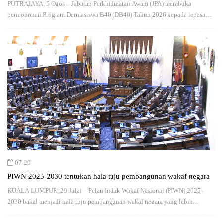
PUTRAJAYA, 5 Ogos – Jabatan Perkhidmatan Awam (JPA) membuka
permohonan Program Dermasiswa B40 (DB40) Tahun 2026 kepada lepasan
Sijil Pelajaran Malaysia (SPM)…
07-29
PIWN 2025-2030 tentukan hala tuju pembangunan wakaf negara
KUALA LUMPUR, 29 Julai – Pelan Induk Wakaf Nasional (PIWN) 2025-
2030 bakal menjadi hala tuju pembangunan wakaf negara yang lebih
tersusun…