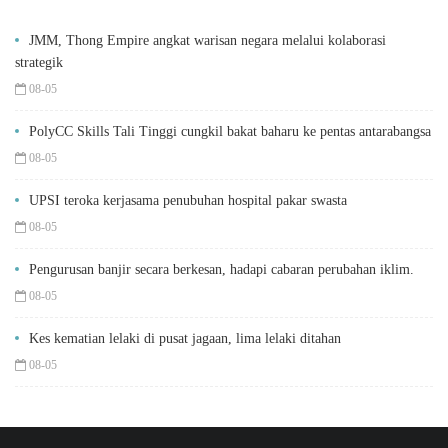
JMM, Thong Empire angkat warisan negara melalui kolaborasi
strategik
08-05
PolyCC Skills Tali Tinggi cungkil bakat baharu ke pentas antarabangsa
08-05
UPSI teroka kerjasama penubuhan hospital pakar swasta
08-05
Pengurusan banjir secara berkesan, hadapi cabaran perubahan iklim.
08-05
Kes kematian lelaki di pusat jagaan, lima lelaki ditahan
08-05