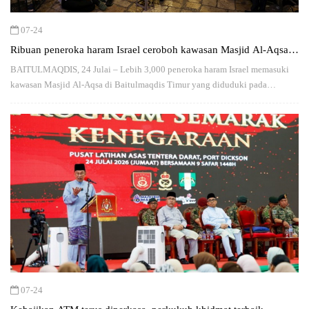
07-24
Ribuan peneroka haram Israel ceroboh kawasan Masjid Al-Aqsa,
jemaah Palestin dihalang masuk
BAITULMAQDIS, 24 Julai – Lebih 3,000 peneroka haram Israel memasuki
kawasan Masjid Al-Aqsa di Baitulmaqdis Timur yang diduduki pada
Khamis.
07-24