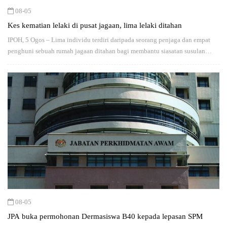
08-05
Kes kematian lelaki di pusat jagaan, lima lelaki ditahan
IPOH, 5 Ogos – Lima individu terdiri daripada seorang penjaga dan empat
penghuni sebuah rumah jagaan ditahan bagi membantu siasatan susulan
penemuan mayat…
08-05
JPA buka permohonan Dermasiswa B40 kepada lepasan SPM