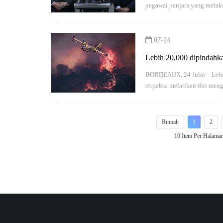
pegawai penjara yang mela
07-24
Lebih 20,000 dipindahka
BORDEAUX, 24 Julai – Lebih
terpaksa melarikan diri me
Rumah
1
2
10 Item Per Halama