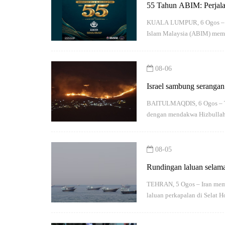
55 Tahun ABIM: Perjalan
KUALA LUMPUR, 6 Ogos – Pe
Islam Malaysia (ABIM) mema
08-06
Israel sambung serangan
BAITULMAQDIS, 6 Ogos – Te
dengan mendakwa Hizbullah 
08-05
Rundingan laluan selama
TEHRAN, 5 Ogos – Iran mem
laluan perkapalan di Selat