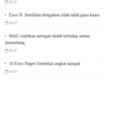
08-07
Exco N. Sembilan diingatkan tidak salah guna kuasa
08-07
MAG wajibkan saringan dadah terhadap semua
juruterbang
08-07
10 Exco Negeri Sembilan angkat sumpah
08-07