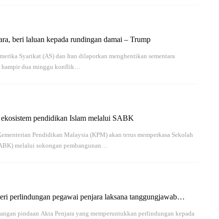
ara, beri laluan kepada rundingan damai – Trump
rika Syarikat (AS) dan Iran dilaporkan menghentikan sementara
as hampir dua minggu konflik…
ekosistem pendidikan Islam melalui SABK
ementerian Pendidikan Malaysia (KPM) akan terus memperkasa Sekolah
SABK) melalui sokongan pembangunan…
eri perlindungan pegawai penjara laksana tanggungjawab
angan pindaan Akta Penjara yang memperuntukkan perlindungan kepada