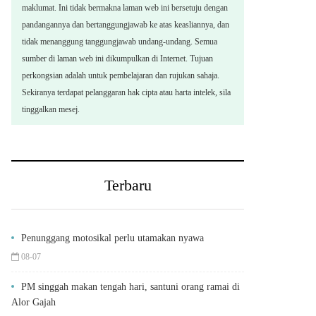
maklumat. Ini tidak bermakna laman web ini bersetuju dengan
pandangannya dan bertanggungjawab ke atas keasliannya, dan
tidak menanggung tanggungjawab undang-undang. Semua
sumber di laman web ini dikumpulkan di Internet. Tujuan
perkongsian adalah untuk pembelajaran dan rujukan sahaja.
Sekiranya terdapat pelanggaran hak cipta atau harta intelek, sila
tinggalkan mesej.
Terbaru
Penunggang motosikal perlu utamakan nyawa
08-07
PM singgah makan tengah hari, santuni orang ramai di
Alor Gajah