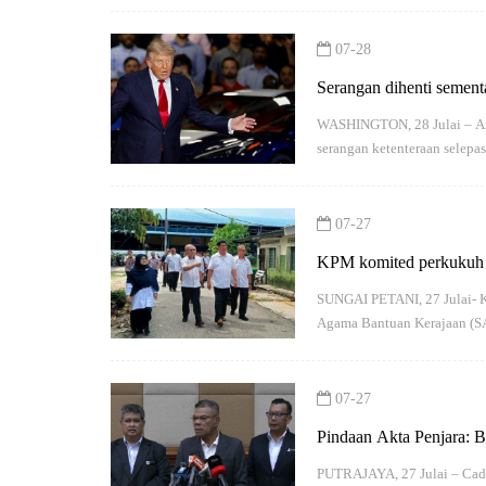
07-28
Serangan dihenti sement
WASHINGTON, 28 Julai – Ame
serangan ketenteraan selep
07-27
KPM komited perkukuh 
SUNGAI PETANI, 27 Julai- K
Agama Bantuan Kerajaan (
07-27
Pindaan Akta Penjara: B
bukan imuniti
PUTRAJAYA, 27 Julai – Cad