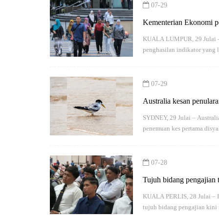
07-29
Kementerian Ekonomi pe
KUALA LUMPUR, 29 Julai – P
penghasilan indikator yang 
07-29
Australia kesan penular
SYDNEY, 29 Julai – Austral
penemuan kes pertama disya
07-28
Tujuh bidang pengajian 
KUALA PERLIS, 28 Julai – I
tujuh bidang pengajian kini