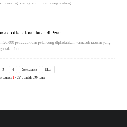
ksanakan tugas mengikut lunas undang-undang…
n akibat kebakaran hutan di Perancis
 20,000 penduduk dan pelancong dipindahkan, termasuk ratusan yang
nggunakan bot…
3
4
Seterusnya
Ekor
n (Laman
1
/ 69) Jumlah 690 Item