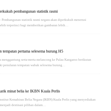
rkukuh pembangunan statistik rasmi
embangunan statistik rasmi negara akan diperkukuh menerusi
lebih terperinci bagi memberikan gambaran lebih…
an tempatan pertama selesema burung H5
ia menggantung serta-merta melancong ke Pulau Kangaroo berikutan
ki penularan tempatan wabak selesema burung…
tarik minat belia ke IKBN Kuala Perlis
nstitut Kemahiran Belia Negara (IKBN) Kuala Perlis yang menyediakan
 menjadi destinasi pilihan dalam…