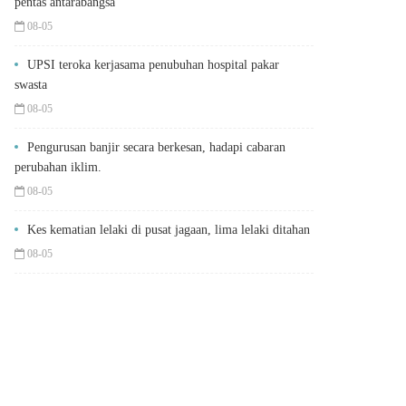
pentas antarabangsa
08-05
UPSI teroka kerjasama penubuhan hospital pakar
swasta
08-05
Pengurusan banjir secara berkesan, hadapi cabaran
perubahan iklim.
08-05
Kes kematian lelaki di pusat jagaan, lima lelaki ditahan
08-05