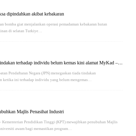
ksa dipindahkan akibat kebakaran
an bomba giat menjalankan operasi pemadaman kebakaran hutan
inan di selatan Turkiye…
 tindakan terhadap individu belum kemas kini alamat MyKad –
atan Pendaftaran Negara (JPN) menegaskan tiada tindakan
n ketika ini terhadap individu yang belum mengemas…
ubuhkan Majlis Penasihat Industri
Kementerian Pendidikan Tinggi (KPT) mewajibkan penubuhan Majlis
a universiti awam bagi memastikan program…