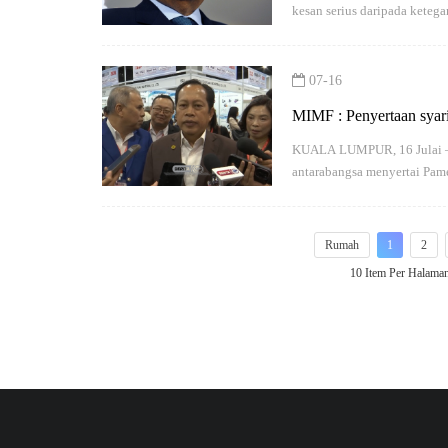
kesan serius daripada keteg
07-16
MIMF : Penyertaan syar
KUALA LUMPUR, 16 Julai – Le
antarabangsa menyertai Pam
Rumah
1
2
10 Item Per Halama