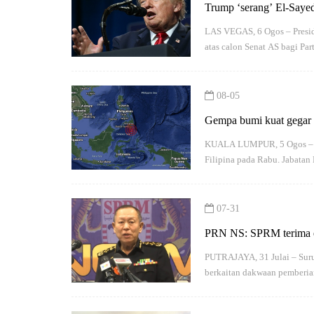
Trump ‘serang’ El-Saye
LAS VEGAS, 6 Ogos – Presid
atas calon Senat AS bagi Pa
08-05
Gempa bumi kuat gegar
KUALA LUMPUR, 5 Ogos – Ge
Filipina pada Rabu. Jabata
07-31
PRN NS: SPRM terima em
PUTRAJAYA, 31 Julai – Sur
berkaitan dakwaan pemberi