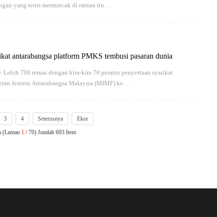
angan yang terus memuncak di rantau itu…
ikat antarabangsa platform PMKS tembusi pasaran dunia
bih 700 reruai dengan kira-kira 70 peratus penyertaan syarikat
eran Jentera Antarabangsa Malaysia (MIMF) ke…
3
4
Seterusnya
Ekor
n (Laman
1
/ 70) Jumlah 693 Item