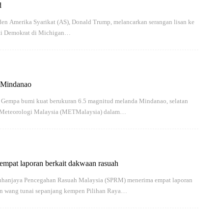
d
en Amerika Syarikat (AS), Donald Trump, melancarkan serangan lisan ke
rti Demokrat di Michigan…
 Mindanao
mpa bumi kuat berukuran 6.5 magnitud melanda Mindanao, selatan
n Meteorologi Malaysia (METMalaysia) dalam…
pat laporan berkait dakwaan rasuah
uhanjaya Pencegahan Rasuah Malaysia (SPRM) menerima empat laporan
an wang tunai sepanjang kempen Pilihan Raya…