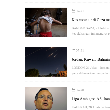
07-21
Kes cacar air di Gaza m
BANDAR GAZA, 21 Julai – Ke
kebelakangan ini, menurut 
07-21
Jordan, Kuwait, Bahrain
LONDON, 21 Julai – Jordan,
yang dilancarkan Iran pada I
07-20
Liga Arab gesa AS, Iran
KAHERAH, 20 Julai- Setiau