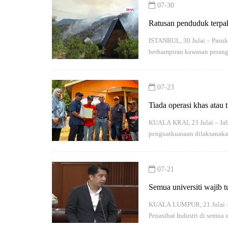
07-30
Ratusan penduduk terpa
ISTANBUL, 30 Julai – Pasuk
berhampiran kawasan perang
07-23
Tiada operasi khas atau
JPN
KUALA KRAI, 23 Julai – Jab
penguatkuasaan dilaksanaka
07-21
Semua universiti wajib t
KUALA LUMPUR, 21 Julai – 
Penasihat Industri di semu