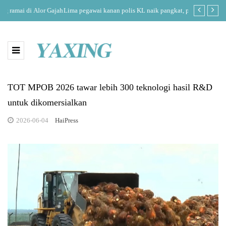
r Gajah
Lima pegawai kanan polis KL naik pangkat, perkukuh
PolyCC Sk
kepimpinan pasukan
antaraba
TOT MPOB 2026 tawar lebih 300 teknologi hasil R&D
untuk dikomersialkan
2026-06-04
HaiPress