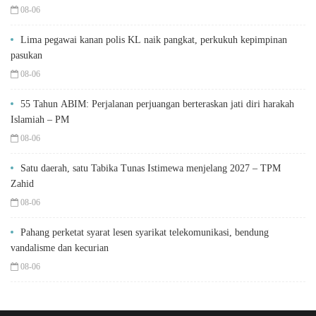
08-06
Lima pegawai kanan polis KL naik pangkat, perkukuh kepimpinan
pasukan
08-06
55 Tahun ABIM: Perjalanan perjuangan berteraskan jati diri harakah
Islamiah – PM
08-06
Satu daerah, satu Tabika Tunas Istimewa menjelang 2027 – TPM
Zahid
08-06
Pahang perketat syarat lesen syarikat telekomunikasi, bendung
vandalisme dan kecurian
08-06