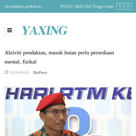
kuh
PolyCC Skills Tali Tinggi cungkil bakat baharu ke pentas
PM
antarabangsa
Aktiviti pendakian, masuk hutan perlu persediaan
mental, fizikal
2026-06-03
HaiPress