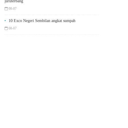
juruterbang
08-07
10 Exco Negeri Sembilan angkat sumpah
08-07