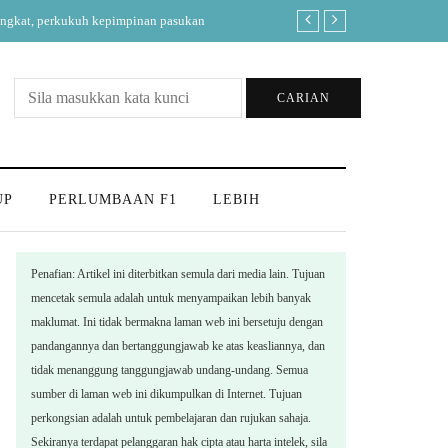
PolyCC Skills Tali Tinggi cun
CARIAN
UP
PERLUMBAAN F1
LEBIH
Penafian: Artikel ini diterbitkan semula dari media lain. Tujuan
mencetak semula adalah untuk menyampaikan lebih banyak
maklumat. Ini tidak bermakna laman web ini bersetuju dengan
pandangannya dan bertanggungjawab ke atas keasliannya, dan
tidak menanggung tanggungjawab undang-undang. Semua
sumber di laman web ini dikumpulkan di Internet. Tujuan
perkongsian adalah untuk pembelajaran dan rujukan sahaja.
Sekiranya terdapat pelanggaran hak cipta atau harta intelek, sila