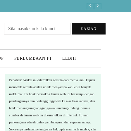
PM seru pengundi Negeri Semb
CARIAN
UP
PERLUMBAAN F1
LEBIH
Penafian: Artikel ini diterbitkan semula dari media lain. Tujuan
mencetak semula adalah untuk menyampaikan lebih banyak
maklumat. Ini tidak bermakna laman web ini bersetuju dengan
pandangannya dan bertanggungjawab ke atas keasliannya, dan
tidak menanggung tanggungjawab undang-undang. Semua
sumber di laman web ini dikumpulkan di Internet. Tujuan
perkongsian adalah untuk pembelajaran dan rujukan sahaja.
Sekiranya terdapat pelanggaran hak cipta atau harta intelek, sila