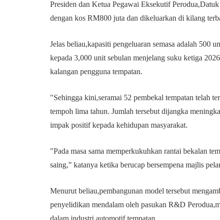
Presiden dan Ketua Pegawai Eksekutif Perodua,Datuk
dengan kos RM800 juta dan dikeluarkan di kilang terba
Jelas beliau,kapasiti pengeluaran semasa adalah 500 u
kepada 3,000 unit sebulan menjelang suku ketiga 202
kalangan pengguna tempatan.
"Sehingga kini,seramai 52 pembekal tempatan telah te
tempoh lima tahun. Jumlah tersebut dijangka meningk
impak positif kepada kehidupan masyarakat.
"Pada masa sama memperkukuhkan rantai bekalan tempa
saing,” katanya ketika berucap bersempena majlis pelan
Menurut beliau,pembangunan model tersebut mengambil
penyelidikan mendalam oleh pasukan R&D Perodua,men
dalam industri automotif tempatan.