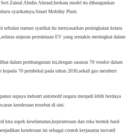
 Seri Zainal Abidin Ahmad,berkata model itu dibangunkan
haru syarikatnya,Smart Mobility Plant.
nit sebulan namun syarikat itu menyasarkan peningkatan ketara
6,selaras unjuran permintaan EV yang semakin meningkat dalam
rlibat dalam pembangunan ini,dengan sasaran 70 vendor dalam
at kepada 70 pembekal pada tahun 2030,sekali gus memberi
tan supaya industri automotif negara menjadi lebih berdaya
caran kenderaan tersebut di sini.
 kira aspek keselamatan,kejuruteraan dan reka bentuk hasil
jadikan kenderaan ini sebagai contoh kerjasama inovatif