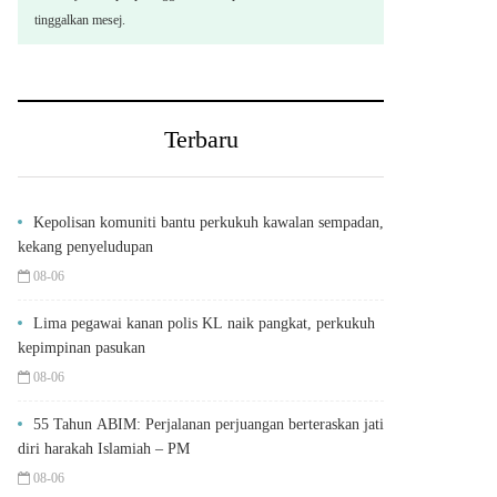
tinggalkan mesej.
Terbaru
Kepolisan komuniti bantu perkukuh kawalan sempadan,
kekang penyeludupan
08-06
Lima pegawai kanan polis KL naik pangkat, perkukuh
kepimpinan pasukan
08-06
55 Tahun ABIM: Perjalanan perjuangan berteraskan jati
diri harakah Islamiah – PM
08-06