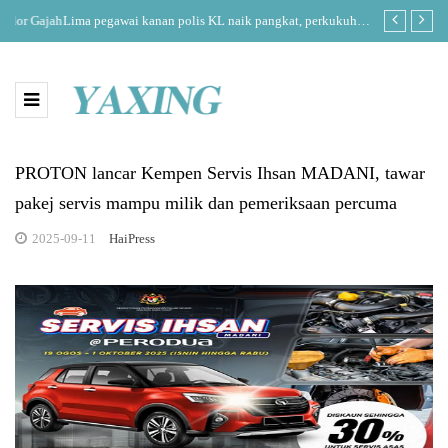
jah
Lima pegawai kanan polis KL naik pangkat, perkukuh
PolyCC Skills
kepimpinan pasukan
antarabangsa
PROTON lancar Kempen Servis Ihsan MADANI, tawar
pakej servis mampu milik dan pemeriksaan percuma
2025-09-11
HaiPress