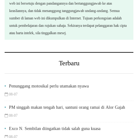
web ini bersetuju dengan pandangannya dan bertanggungjawab ke atas
keasliannya, dan tidak menanggung tanggungjawab undang-undang. Semua
sumber di laman web ini dikumpulkan di Internet. Tujuan perkongsian adalah
untuk pembelajaran dan rujukan sahaja. Sekiranya terdapat pelanggaran hak cipta
atau harta intelek, sila tinggalkan mesej.
Terbaru
Penunggang motosikal perlu utamakan nyawa
08-07
PM singgah makan tengah hari, santuni orang ramai di Alor Gajah
08-07
Exco N. Sembilan diingatkan tidak salah guna kuasa
08-07