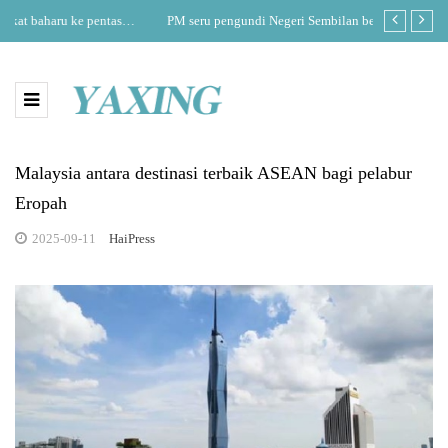
PM seru pengundi Negeri Sembilan beri mandat kepada PH
DEFA perku
Malaysia antara destinasi terbaik ASEAN bagi pelabur
Eropah
2025-09-11
HaiPress